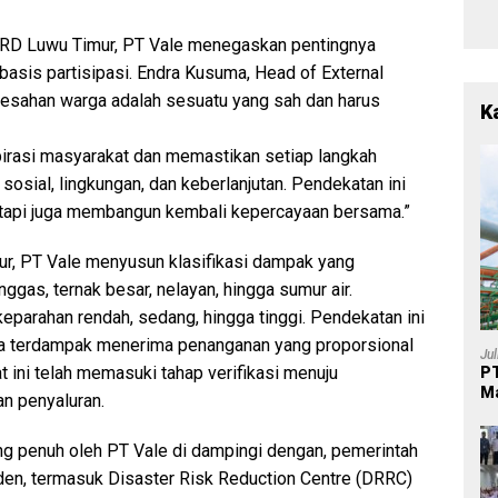
2
Po
L
RD Luwu Timur, PT Vale menegaskan pentingnya
Ba
Pe
asis partisipasi. Endra Kusuma, Head of External
Be
esahan warga adalah sesuatu yang sah dan harus
a
K
irasi masyarakat dan memastikan setiap langkah
sial, lingkungan, dan keberlanjutan. Pendekatan ini
tapi juga membangun kembali kepercayaan bersama.”
r, PT Vale menyusun klasifikasi dampak yang
gas, ternak besar, nelayan, hingga sumur air.
 keparahan rendah, sedang, hingga tinggi. Pendekatan ini
ga terdampak menerima penanganan yang proporsional
Ju
at ini telah memasuki tahap verifikasi menuju
PT
Ma
n penyaluran.
ng penuh oleh PT Vale di dampingi dengan, pemerintah
nden, termasuk Disaster Risk Reduction Centre (DRRC)