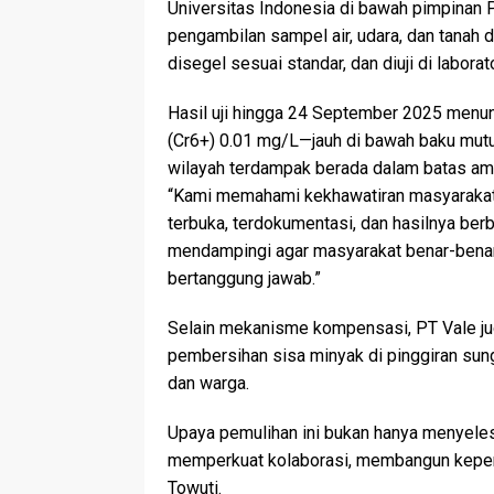
Universitas Indonesia di bawah pimpinan Pr
pengambilan sampel air, udara, dan tanah d
disegel sesuai standar, dan diuji di labora
Hasil uji hingga 24 September 2025 menu
(Cr6+) 0.01 mg/L—jauh di bawah baku mutu 
wilayah terdampak berada dalam batas am
“Kami memahami kekhawatiran masyarakat. 
terbuka, terdokumentasi, dan hasilnya ber
mendampingi agar masyarakat benar-benar
bertanggung jawab.”
Selain mekanisme kompensasi, PT Vale ju
pembersihan sisa minyak di pinggiran sung
dan warga.
Upaya pemulihan ini bukan hanya menyelesai
memperkuat kolaborasi, membangun keper
Towuti.