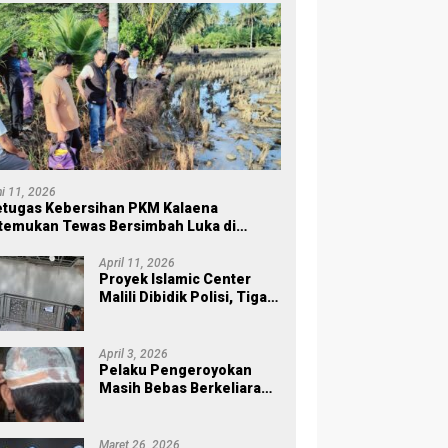
ni 11, 2026
tugas Kebersihan PKM Kalaena
temukan Tewas Bersimbah Luka di
ersawahan
April 11, 2026
Proyek Islamic Center
Malili Dibidik Polisi, Tiga
Tahap Pekerjaan
Habiskan Rp43 Miliar
April 3, 2026
Pelaku Pengeroyokan
Masih Bebas Berkeliaran,
Keluarga Korban di Burau
Kecewa: Laporan Polisi
Mandek
Maret 26, 2026