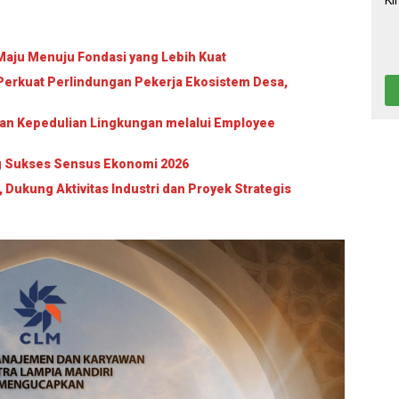
aju Menuju Fondasi yang Lebih Kuat
erkuat Perlindungan Pekerja Ekosistem Desa,
an Kepedulian Lingkungan melalui Employee
g Sukses Sensus Ekonomi 2026
 Dukung Aktivitas Industri dan Proyek Strategis