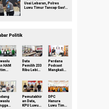
Usai Lebaran, Polres
Luwu Timur Tancap Gas!
Halalbihalal Jadi
Momentum Perkuat
Soliditas dan Pelayanan
abar Politik
awaslu
Data
Perdana
an HAM
Pemilih 233
Podcast
tim
Ribu Lebih,
Mangkaling
eken
Bawaslu
a Bawaslu
oU,
Lutim
Lutim
ampus
Tekankan
Bahas
di Simpul
Akurasi
Refleksi
engawasa
Lewat
PDPB
Sinergi
Menuju
ndang
Pemutakhir
DPC
rtisipatif
Lintas
Pemilu
awaslu
an Data,
Hanura
emilu
Lembaga
2029 yang
ingga
KPU Luwu
Luwu Timur