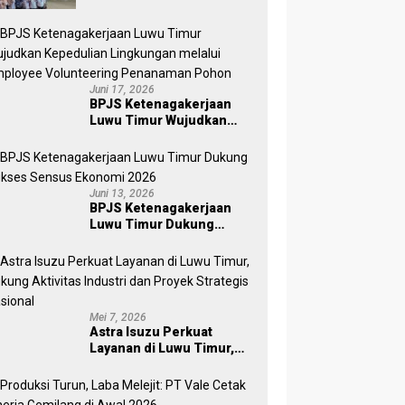
Pekerja Ekosistem Desa,
Serahkan Manfaat JKM Rp
84 Juta
Juni 17, 2026
BPJS Ketenagakerjaan
Luwu Timur Wujudkan
Kepedulian Lingkungan
melalui Employee
Volunteering Penanaman
Pohon
Juni 13, 2026
BPJS Ketenagakerjaan
Luwu Timur Dukung
Sukses Sensus Ekonomi
2026
Mei 7, 2026
Astra Isuzu Perkuat
Layanan di Luwu Timur,
Dukung Aktivitas Industri
dan Proyek Strategis
Nasional