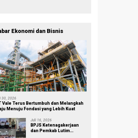
029
Inklusif
lisi, KPU
Timur
Dikukuhkan
uwu Timur
TMS-Kan
, Wabup
has Data
Pemilih
Puspawati :
milih
yang Lolos
Perbedaan
rkelanjut
Menjadi
Warna
n
Polisi
Partai,
abar Ekonomi dan Bisnis
Tujuan
Tetap
Mensejaht
erakan
Rakyat
li 30, 2026
 Vale Terus Bertumbuh dan Melangkah
ju Menuju Fondasi yang Lebih Kuat
Juli 16, 2026
BPJS Ketenagakerjaan
dan Pemkab Lutim
Perkuat Perlindungan