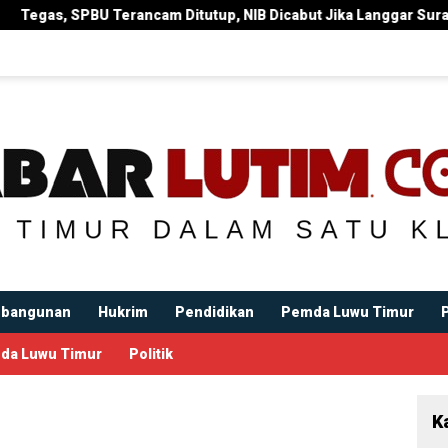
tup, NIB Dicabut Jika Langgar Surat Edaran Bupati
Bupa
bangunan
Hukrim
Pendidikan
Pemda Luwu Timur
da Luwu Timur
Politik
K