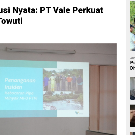
lusi Nyata: PT Vale Perkuat
Towuti
Ju
Pe
Di
P