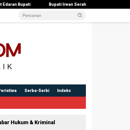
ti Irwan Serahkan Rancangan KUA-PPAS 2027 , Pendapatan Ditarge
Peristiwa
Serba-Serbi
Indeks
abar Hukum & Kriminal