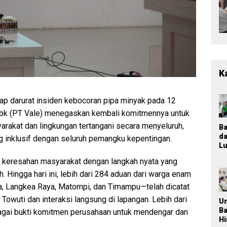
K
p darurat insiden kebocoran pipa minyak pada 12
Tbk (PT Vale) menegaskan kembali komitmennya untuk
rakat dan lingkungan tertangani secara menyeluruh,
B
d
g inklusif dengan seluruh pemangku kepentingan.
Lu
T
 keresahan masyarakat dengan langkah nyata yang
M
K
 Hingga hari ini, lebih dari 284 aduan dari warga enam
Ja
a, Langkea Raya, Matompi, dan Timampu—telah dicatat
P
owuti dan interaksi langsung di lapangan. Lebih dari
n
U
Pa
B
ebagai bukti komitmen perusahaan untuk mendengar dan
P
H