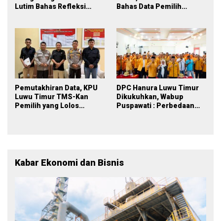
Lutim Bahas Refleksi
Bahas Data Pemilih
PDPB Menuju Pemilu 2029
Berkelanjutan
yang Inklusif
Pemutakhiran Data, KPU
DPC Hanura Luwu Timur
Luwu Timur TMS-Kan
Dikukuhkan, Wabup
Pemilih yang Lolos
Puspawati : Perbedaan
Menjadi Polisi
Warna Partai, Tujuan
Tetap Mensejahterakan
Rakyat
Kabar Ekonomi dan Bisnis