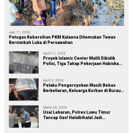
Juni 11, 2026
Petugas Kebersihan PKM Kalaena Ditemukan Tewas
Bersimbah Luka di Persawahan
April 11, 2026
Proyek Islamic Center Malili Dibidik
Polisi, Tiga Tahap Pekerjaan Habiskan
Rp43 Miliar
April 3, 2026
Pelaku Pengeroyokan Masih Bebas
Berkeliaran, Keluarga Korban di Burau
Kecewa: Laporan Polisi Mandek
Maret 26, 2026
Usai Lebaran, Polres Luwu Timur
Tancap Gas! Halalbihalal Jadi
Momentum Perkuat Soliditas dan
Pelayanan