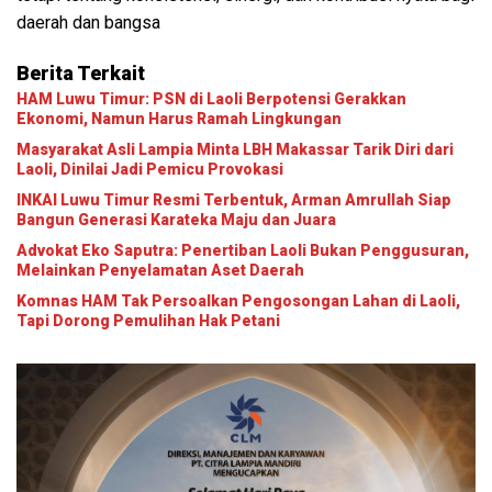
daerah dan bangsa
Berita Terkait
HAM Luwu Timur: PSN di Laoli Berpotensi Gerakkan
Ekonomi, Namun Harus Ramah Lingkungan
Masyarakat Asli Lampia Minta LBH Makassar Tarik Diri dari
Laoli, Dinilai Jadi Pemicu Provokasi
INKAI Luwu Timur Resmi Terbentuk, Arman Amrullah Siap
Bangun Generasi Karateka Maju dan Juara
Advokat Eko Saputra: Penertiban Laoli Bukan Penggusuran,
Melainkan Penyelamatan Aset Daerah
Komnas HAM Tak Persoalkan Pengosongan Lahan di Laoli,
Tapi Dorong Pemulihan Hak Petani