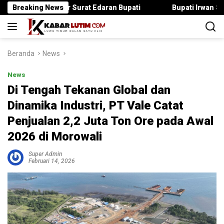
Langsung
anggar Surat Edaran Bupati
Breaking News
Bupati Irwan Serahkan Rancan
ke
konten
Beranda
News
News
Di Tengah Tekanan Global dan
Dinamika Industri, PT Vale Catat
Penjualan 2,2 Juta Ton Ore pada Awal
2026 di Morowali
Super Admin
Februari 14, 2026