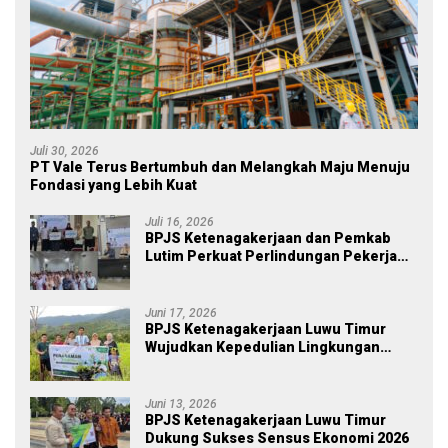
Juli 30, 2026
PT Vale Terus Bertumbuh dan Melangkah Maju Menuju
Fondasi yang Lebih Kuat
Juli 16, 2026
BPJS Ketenagakerjaan dan Pemkab
Lutim Perkuat Perlindungan Pekerja
Ekosistem Desa, Serahkan Manfaat
JKM Rp 84 Juta
Juni 17, 2026
BPJS Ketenagakerjaan Luwu Timur
Wujudkan Kepedulian Lingkungan
melalui Employee Volunteering
Penanaman Pohon
Juni 13, 2026
BPJS Ketenagakerjaan Luwu Timur
Dukung Sukses Sensus Ekonomi 2026