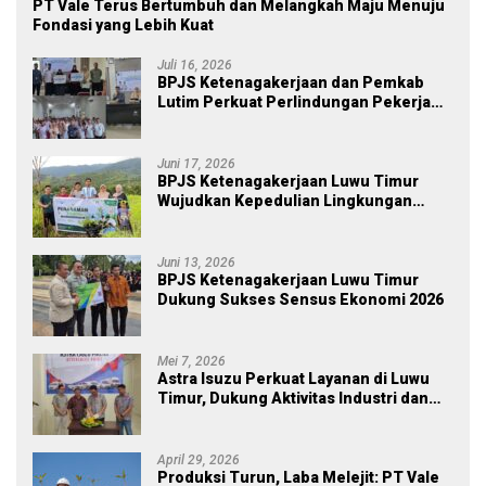
PT Vale Terus Bertumbuh dan Melangkah Maju Menuju
Fondasi yang Lebih Kuat
Juli 16, 2026
BPJS Ketenagakerjaan dan Pemkab
Lutim Perkuat Perlindungan Pekerja
Ekosistem Desa, Serahkan Manfaat
JKM Rp 84 Juta
Juni 17, 2026
BPJS Ketenagakerjaan Luwu Timur
Wujudkan Kepedulian Lingkungan
melalui Employee Volunteering
Penanaman Pohon
Juni 13, 2026
BPJS Ketenagakerjaan Luwu Timur
Dukung Sukses Sensus Ekonomi 2026
Mei 7, 2026
Astra Isuzu Perkuat Layanan di Luwu
Timur, Dukung Aktivitas Industri dan
Proyek Strategis Nasional
April 29, 2026
Produksi Turun, Laba Melejit: PT Vale