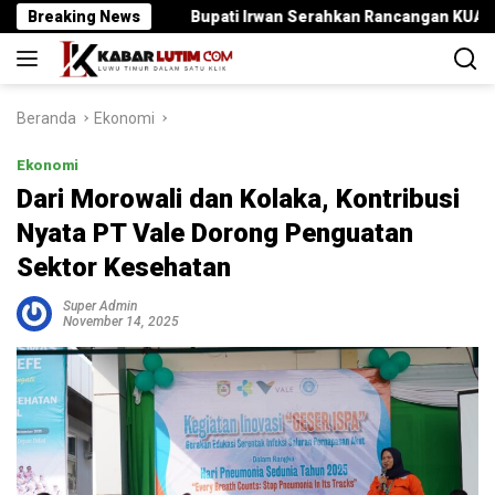
Langsung
i
Breaking News
Bupati Irwan Serahkan Rancangan KUA-PPAS 2027 , Pend
ke
konten
Beranda
Ekonomi
Ekonomi
Dari Morowali dan Kolaka, Kontribusi
Nyata PT Vale Dorong Penguatan
Sektor Kesehatan
Super Admin
November 14, 2025