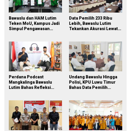
Bawaslu dan HAM Lutim
Data Pemilih 233 Ribu
Teken MoU, Kampus Jadi
Lebih, Bawaslu Lutim
Simpul Pengawasan
Tekankan Akurasi Lewat
Partisipatif Pemilu 2029
Sinergi Lintas Lembaga
Perdana Podcast
Undang Bawaslu Hingga
Mangkalinga Bawaslu
Polisi, KPU Luwu Timur
Lutim Bahas Refleksi
Bahas Data Pemilih
PDPB Menuju Pemilu 2029
Berkelanjutan
yang Inklusif