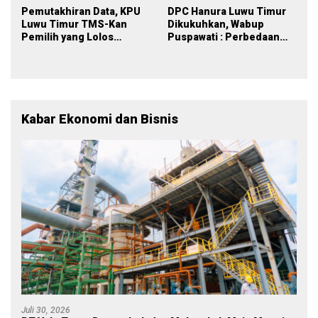
Pemutakhiran Data, KPU
DPC Hanura Luwu Timur
Luwu Timur TMS-Kan
Dikukuhkan, Wabup
Pemilih yang Lolos
Puspawati : Perbedaan
Menjadi Polisi
Warna Partai, Tujuan
Tetap Mensejahterakan
Rakyat
Kabar Ekonomi dan Bisnis
Juli 30, 2026