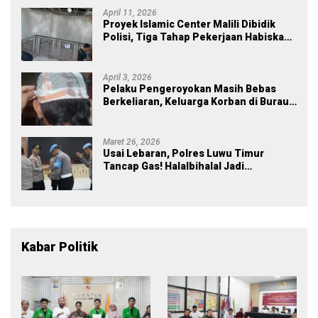
April 11, 2026
Proyek Islamic Center Malili Dibidik
Polisi, Tiga Tahap Pekerjaan Habiskan
Rp43 Miliar
April 3, 2026
Pelaku Pengeroyokan Masih Bebas
Berkeliaran, Keluarga Korban di Burau
Kecewa: Laporan Polisi Mandek
Maret 26, 2026
Usai Lebaran, Polres Luwu Timur
Tancap Gas! Halalbihalal Jadi
Momentum Perkuat Soliditas dan
Pelayanan
Kabar Politik