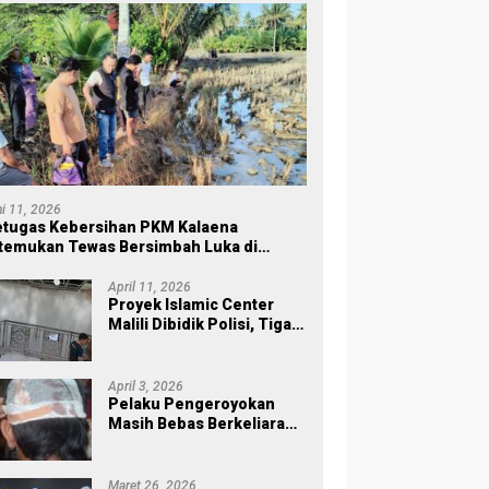
ni 11, 2026
tugas Kebersihan PKM Kalaena
temukan Tewas Bersimbah Luka di
ersawahan
April 11, 2026
Proyek Islamic Center
Malili Dibidik Polisi, Tiga
Tahap Pekerjaan
Habiskan Rp43 Miliar
April 3, 2026
Pelaku Pengeroyokan
Masih Bebas Berkeliaran,
Keluarga Korban di Burau
Kecewa: Laporan Polisi
Mandek
Maret 26, 2026