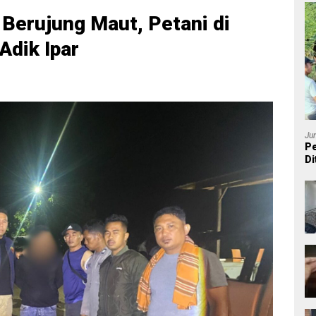
Berujung Maut, Petani di
Adik Ipar
Ju
Pe
Di
P