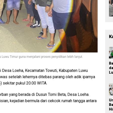
K
Luwu Timur guna menjalani proses penyidikan lebih lanjut.
B
d
 di Desa Loeha, Kecamatan Towuti, Kabupaten Luwu
Lu
ewas setelah lehernya ditebas parang oleh adik iparnya
T
M
) sekitar pukul 20.00 WITA.
K
Ja
korban yang berada di Dusun Tomi Beta, Desa Loeha.
P
n
U
isian, kejadian bermula dari cekcok rumah tangga antara
Pa
B
P
H