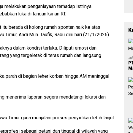
2
Po
ga melakukan penganiayaan terhadap istrinya
L
Ba
babkan luka di tangan kanan RT.
Pe
Be
t itu berada di kolong rumah spontan naik ke atas
a
K
Timur, Andi Muh. Taufik, Rabu dini hari (21/1/2026).
aknya dalam kondisi terluka. Diliputi emosi dan
ang yang tergeletak di teras rumah dan langsung
Ju
PT
Ma
a parah di bagian leher korban hingga AM meninggal
ng menerima laporan segera mendatangi lokasi dan
wu Timur guna menjalani proses penyidikan lebih lanjut.
rprofesi sebagai petani dan tinggal di wilayah yang