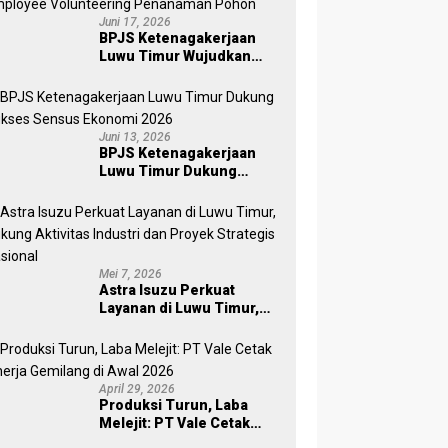
Juni 17, 2026
BPJS Ketenagakerjaan
Luwu Timur Wujudkan
Kepedulian Lingkungan
melalui Employee
Volunteering Penanaman
Pohon
Juni 13, 2026
BPJS Ketenagakerjaan
Luwu Timur Dukung
Sukses Sensus Ekonomi
2026
Mei 7, 2026
Astra Isuzu Perkuat
Layanan di Luwu Timur,
Dukung Aktivitas Industri
dan Proyek Strategis
Nasional
April 29, 2026
Produksi Turun, Laba
Melejit: PT Vale Cetak
Kinerja Gemilang di Awal