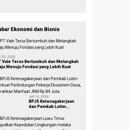
029
Inklusif
lisi, KPU
Timur
Dikukuhkan
uwu Timur
TMS-Kan
, Wabup
has Data
Pemilih
Puspawati :
milih
yang Lolos
Perbedaan
rkelanjut
Menjadi
Warna
n
Polisi
Partai,
abar Ekonomi dan Bisnis
Tujuan
Tetap
Mensejaht
erakan
Rakyat
li 30, 2026
 Vale Terus Bertumbuh dan Melangkah
ju Menuju Fondasi yang Lebih Kuat
Juli 16, 2026
BPJS Ketenagakerjaan
dan Pemkab Lutim
Perkuat Perlindungan
Pekerja Ekosistem Desa,
Serahkan Manfaat JKM Rp
84 Juta