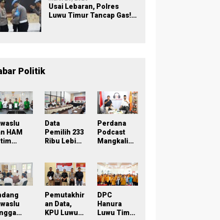
Usai Lebaran, Polres
Luwu Timur Tancap Gas!
Halalbihalal Jadi
Momentum Perkuat
Soliditas dan Pelayanan
abar Politik
awaslu
Data
Perdana
an HAM
Pemilih 233
Podcast
tim
Ribu Lebih,
Mangkaling
eken
Bawaslu
a Bawaslu
oU,
Lutim
Lutim
ampus
Tekankan
Bahas
di Simpul
Akurasi
Refleksi
engawasa
Lewat
PDPB
Sinergi
Menuju
ndang
Pemutakhir
DPC
rtisipatif
Lintas
Pemilu
awaslu
an Data,
Hanura
emilu
Lembaga
2029 yang
ingga
KPU Luwu
Luwu Timur