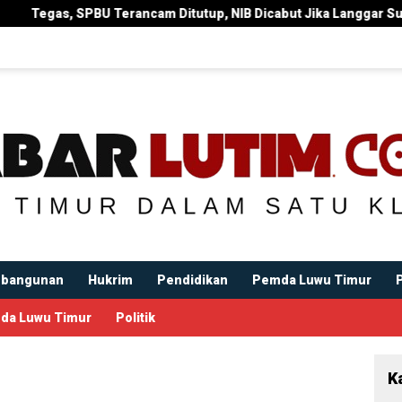
ancam Ditutup, NIB Dicabut Jika Langgar Surat Edaran Bupati
bangunan
Hukrim
Pendidikan
Pemda Luwu Timur
da Luwu Timur
Politik
K