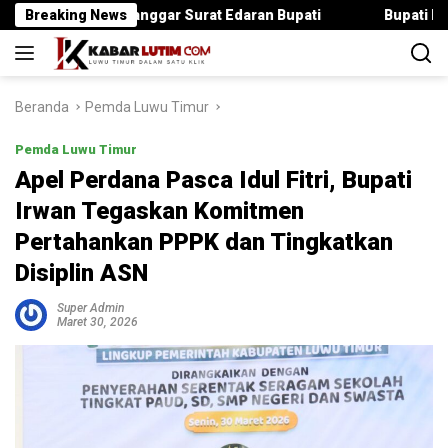
Langsung
 Jika Langgar Surat Edaran Bupati
Breaking News
Bupati Irwan Serahkan
ke
konten
Beranda
Pemda Luwu Timur
Pemda Luwu Timur
Apel Perdana Pasca Idul Fitri, Bupati
Irwan Tegaskan Komitmen
Pertahankan PPPK dan Tingkatkan
Disiplin ASN
Super Admin
Maret 30, 2026