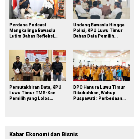
Perdana Podcast
Undang Bawaslu Hingga
Mangkalinga Bawaslu
Polisi, KPU Luwu Timur
Lutim Bahas Refleksi
Bahas Data Pemilih
PDPB Menuju Pemilu 2029
Berkelanjutan
yang Inklusif
Pemutakhiran Data, KPU
DPC Hanura Luwu Timur
Luwu Timur TMS-Kan
Dikukuhkan, Wabup
Pemilih yang Lolos
Puspawati : Perbedaan
Menjadi Polisi
Warna Partai, Tujuan
Tetap Mensejahterakan
Rakyat
Kabar Ekonomi dan Bisnis