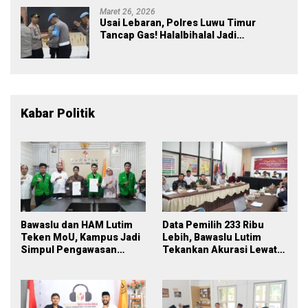
Maret 26, 2026
Usai Lebaran, Polres Luwu Timur
Tancap Gas! Halalbihalal Jadi
Momentum Perkuat Soliditas dan
Pelayanan
Kabar Politik
Bawaslu dan HAM Lutim
Data Pemilih 233 Ribu
Teken MoU, Kampus Jadi
Lebih, Bawaslu Lutim
Simpul Pengawasan
Tekankan Akurasi Lewat
Partisipatif Pemilu 2029
Sinergi Lintas Lembaga