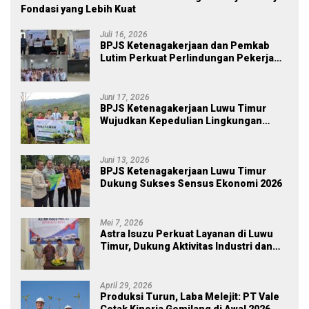
Fondasi yang Lebih Kuat
Juli 16, 2026
BPJS Ketenagakerjaan dan Pemkab
Lutim Perkuat Perlindungan Pekerja
Ekosistem Desa, Serahkan Manfaat
JKM Rp 84 Juta
Juni 17, 2026
BPJS Ketenagakerjaan Luwu Timur
Wujudkan Kepedulian Lingkungan
melalui Employee Volunteering
Penanaman Pohon
Juni 13, 2026
BPJS Ketenagakerjaan Luwu Timur
Dukung Sukses Sensus Ekonomi 2026
Mei 7, 2026
Astra Isuzu Perkuat Layanan di Luwu
Timur, Dukung Aktivitas Industri dan
Proyek Strategis Nasional
April 29, 2026
Produksi Turun, Laba Melejit: PT Vale