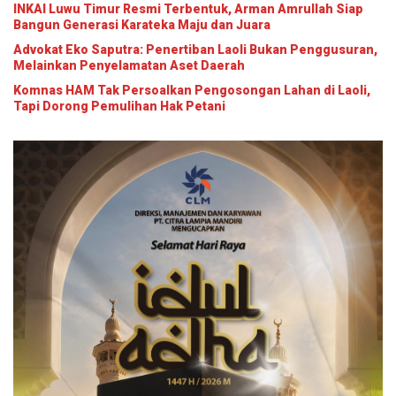
INKAI Luwu Timur Resmi Terbentuk, Arman Amrullah Siap
Bangun Generasi Karateka Maju dan Juara
Advokat Eko Saputra: Penertiban Laoli Bukan Penggusuran,
Melainkan Penyelamatan Aset Daerah
Komnas HAM Tak Persoalkan Pengosongan Lahan di Laoli,
Tapi Dorong Pemulihan Hak Petani