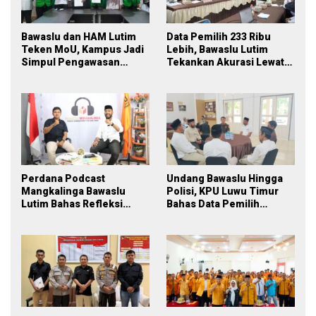
Bawaslu dan HAM Lutim
Data Pemilih 233 Ribu
Teken MoU, Kampus Jadi
Lebih, Bawaslu Lutim
Simpul Pengawasan
Tekankan Akurasi Lewat
Partisipatif Pemilu 2029
Sinergi Lintas Lembaga
Perdana Podcast
Undang Bawaslu Hingga
Mangkalinga Bawaslu
Polisi, KPU Luwu Timur
Lutim Bahas Refleksi
Bahas Data Pemilih
PDPB Menuju Pemilu 2029
Berkelanjutan
yang Inklusif