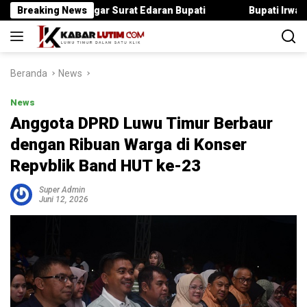
Langsung
a Langgar Surat Edaran Bupati
Breaking News
Bupati Irwan Serahkan Ra
ke
konten
Beranda
News
News
Anggota DPRD Luwu Timur Berbaur
dengan Ribuan Warga di Konser
Repvblik Band HUT ke-23
Super Admin
Juni 12, 2026