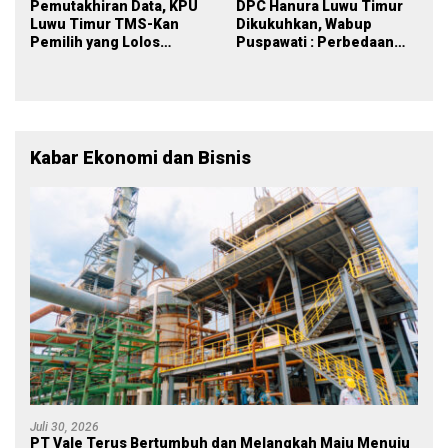
Pemutakhiran Data, KPU
DPC Hanura Luwu Timur
Luwu Timur TMS-Kan
Dikukuhkan, Wabup
Pemilih yang Lolos
Puspawati : Perbedaan
Menjadi Polisi
Warna Partai, Tujuan
Tetap Mensejahterakan
Rakyat
Kabar Ekonomi dan Bisnis
Juli 30, 2026
PT Vale Terus Bertumbuh dan Melangkah Maju Menuju