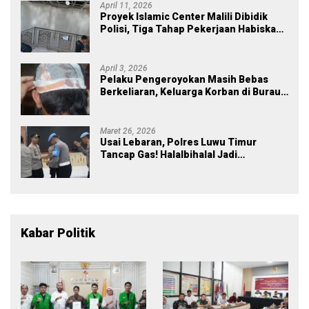
April 11, 2026
Proyek Islamic Center Malili Dibidik
Polisi, Tiga Tahap Pekerjaan Habiskan
Rp43 Miliar
April 3, 2026
Pelaku Pengeroyokan Masih Bebas
Berkeliaran, Keluarga Korban di Burau
Kecewa: Laporan Polisi Mandek
Maret 26, 2026
Usai Lebaran, Polres Luwu Timur
Tancap Gas! Halalbihalal Jadi
Momentum Perkuat Soliditas dan
Pelayanan
Kabar Politik